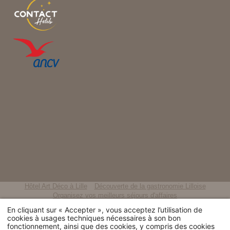
Hôtel Art Déco à Lille
Découverte de la gastronomie Lilloise
Organisez vos meilleurs séjours d'affaires
Un séjour culturel au centre-ville de Lille
En cliquant sur « Accepter », vous acceptez l’utilisation de
Séjour pour les fêtes de fin d'année
Un hôtel près des congrès de Lille
cookies à usages techniques nécessaires à son bon
Un hôtel romantique en plein cœur de Lille
Hôtel style rétro à Lille
fonctionnement, ainsi que des cookies, y compris des cookies