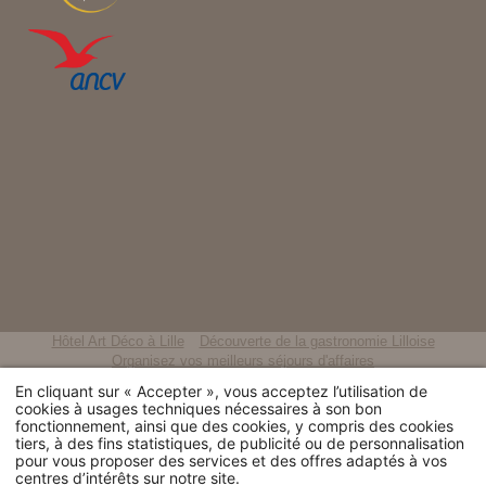
Hôtel Art Déco à Lille
Découverte de la gastronomie Lilloise
Organisez vos meilleurs séjours d'affaires
Un séjour culturel au centre-ville de Lille
En cliquant sur « Accepter », vous acceptez l’utilisation de
Séjour pour les fêtes de fin d'année
Un hôtel près des congrès de Lille
cookies à usages techniques nécessaires à son bon
Un hôtel romantique en plein cœur de Lille
Hôtel style rétro à Lille
fonctionnement, ainsi que des cookies, y compris des cookies
Charming hotel located in the heart of Lille city centre
tiers, à des fins statistiques, de publicité ou de personnalisation
pour vous proposer des services et des offres adaptés à vos
centres d’intérêts sur notre site.