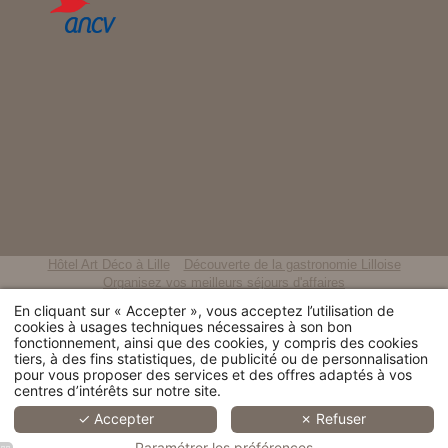
Hôtel Art Déco à Lille
Découverte de la gastronomie Lilloise
Organisez vos meilleurs séjours d'affaires
Un séjour culturel au centre-ville de Lille
En cliquant sur « Accepter », vous acceptez l’utilisation de
Séjour pour les fêtes de fin d'année
Un hôtel près des congrès de Lille
cookies à usages techniques nécessaires à son bon
Un hôtel romantique en plein cœur de Lille
Hôtel style rétro à Lille
fonctionnement, ainsi que des cookies, y compris des cookies
Charming hotel located in the heart of Lille city centre
tiers, à des fins statistiques, de publicité ou de personnalisation
pour vous proposer des services et des offres adaptés à vos
centres d’intérêts sur notre site.
© 2026 Hotel Saint Maurice -
Mentions légales
- Site officiel - Tous
droits réservés - H.api powered by MMCréation.com -
Utilisation des
✓ Accepter
✗ Refuser
cookies
Paramétrer les préférences