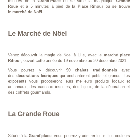
minutes de la
Grand'Place
où se situe la magnifique
Grande
Roue
et à 5 minutes à pied de la
Place Rihour
où se trouve
le
marché de Noël.
Le Marché de Nöel
​​​​​​
Venez découvrir la magie de Noël à Lille, avec le
marché place
Rihour
, ouvert cette année du 19 novembre au 30 décembre 2021.
Vous pourrez y découvrir
90 chalets traditionnels
avec
des
décorations féériques
qui enchanteront petits et grands. Les
exposants vous proposeront leurs meilleurs produits locaux et
artisanaux, des cadeaux insolites, des bijoux, de la décoration et
des coffrets gourmands.
La Grande Roue
Située à la
Grand'place
, vous pourrez y admirer les milles couleurs