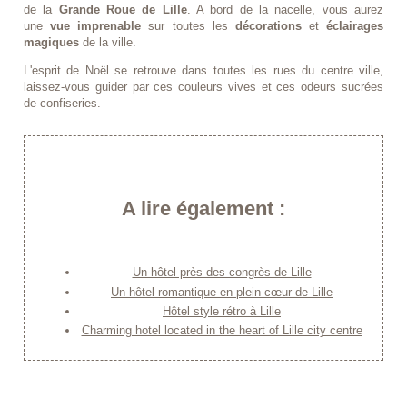
de la
Grande Roue de Lille
. A bord de la nacelle, vous aurez
une
vue imprenable
sur toutes les
décorations
et
éclairages
magiques
de la ville.
L'esprit de Noël se retrouve dans toutes les rues du centre ville,
laissez-vous guider par ces couleurs vives et ces odeurs sucrées
de confiseries.
A lire également :
Un hôtel près des congrès de Lille
Un hôtel romantique en plein cœur de Lille
Hôtel style rétro à Lille
Charming hotel located in the heart of Lille city centre