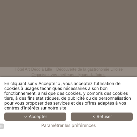
Hôtel Art Déco à Lille
Découverte de la gastronomie Lilloise
Organisez vos meilleurs séjours d'affaires
Un séjour culturel au centre-ville de Lille
En cliquant sur « Accepter », vous acceptez l’utilisation de
Séjour pour les fêtes de fin d'année
Un hôtel près des congrès de Lille
cookies à usages techniques nécessaires à son bon
Un hôtel romantique en plein cœur de Lille
Hôtel style rétro à Lille
fonctionnement, ainsi que des cookies, y compris des cookies
Charming hotel located in the heart of Lille city centre
tiers, à des fins statistiques, de publicité ou de personnalisation
pour vous proposer des services et des offres adaptés à vos
centres d’intérêts sur notre site.
© 2026 Hotel Saint Maurice -
Mentions légales
- Site officiel - Tous
droits réservés - H.api powered by MMCréation.com -
Utilisation des
✓ Accepter
✗ Refuser
cookies
Paramétrer les préférences