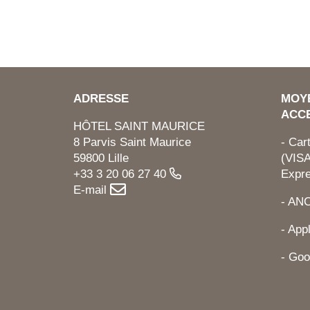
ADRESSE
MOY
ACC
HÔTEL SAINT MAURICE
8 Parvis Saint Maurice
- Car
59800 Lille
(VISA
+33 3 20 06 27 40
Expr
E-mail
- AN
- App
- Goo