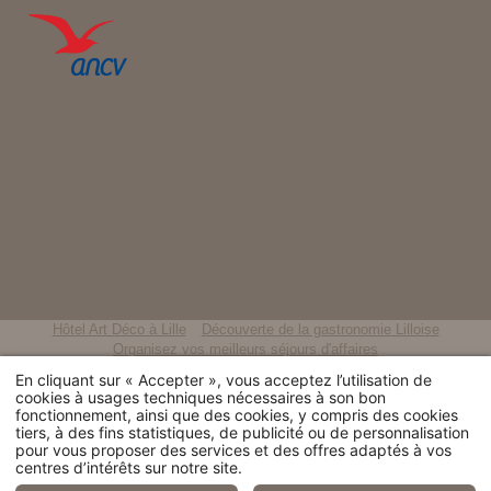
Hôtel Art Déco à Lille
Découverte de la gastronomie Lilloise
Organisez vos meilleurs séjours d'affaires
Un séjour culturel au centre-ville de Lille
En cliquant sur « Accepter », vous acceptez l’utilisation de
Séjour pour les fêtes de fin d'année
Un hôtel près des congrès de Lille
cookies à usages techniques nécessaires à son bon
Un hôtel romantique en plein cœur de Lille
Hôtel style rétro à Lille
fonctionnement, ainsi que des cookies, y compris des cookies
Charming hotel located in the heart of Lille city centre
tiers, à des fins statistiques, de publicité ou de personnalisation
pour vous proposer des services et des offres adaptés à vos
centres d’intérêts sur notre site.
© 2026 Hotel Saint Maurice -
Mentions légales
- Site officiel - Tous