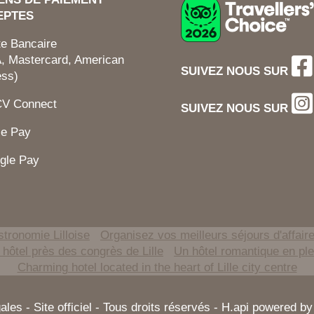
EPTES
te Bancaire
, Mastercard, American
SUIVEZ NOUS SUR
ess)
CV Connect
SUIVEZ NOUS SUR
le Pay
gle Pay
tronomie Lilloise
Organisez vos meilleurs séjours d'affair
 hôtel près des congrès de Lille
Un hôtel romantique en ple
Charming hotel located in the heart of Lille city centre
gales
- Site officiel - Tous droits réservés - H.api powered