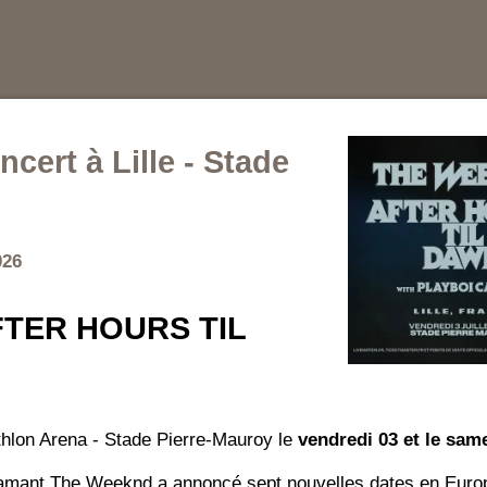
ert à Lille - Stade
026
FTER HOURS TIL
hlon Arena - Stade Pierre-Mauroy le
vendredi 03 et le same
diamant The Weeknd a annoncé sept nouvelles dates en Eur