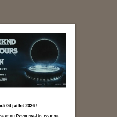
di 04 juillet 2026
!
ope et au Royaume-Uni pour sa