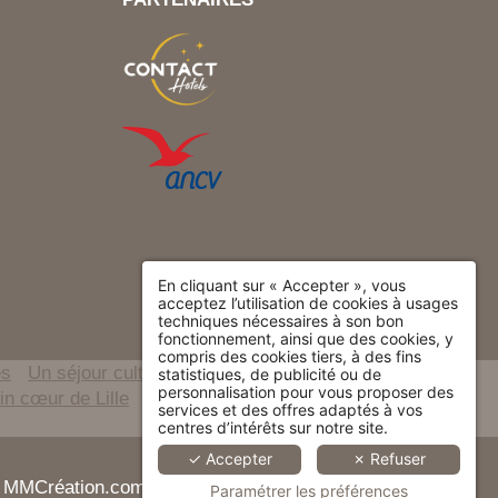
En cliquant sur « Accepter », vous
acceptez l’utilisation de cookies à usages
techniques nécessaires à son bon
fonctionnement, ainsi que des cookies, y
compris des cookies tiers, à des fins
es
Un séjour culturel au centre-ville de Lille
statistiques, de publicité ou de
personnalisation pour vous proposer des
in cœur de Lille
Hôtel style rétro à Lille
services et des offres adaptés à vos
centres d’intérêts sur notre site.
✓ Accepter
✗ Refuser
 by MMCréation.com -
Utilisation des cookies
Paramétrer les préférences