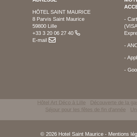
ACC
HÔTEL SAINT MAURICE
8 Parvis Saint Maurice
- Car
59800 Lille
(VISA
+33 3 20 06 27 40
Expr
E-mail
- AN
- App
- Goo
Hôtel Art Déco à Lille
Découverte de la gas
Séjour pour les fêtes de fin d'année
Un
© 2026 Hotel Saint Maurice -
Mentions lé